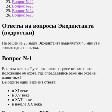
Вопрос №22
Вопрос №23
Вопрос №24
Вопрос №25
Ответы на вопросы Экодиктанта
(подростки)
На решение 25 задач Экодиктанта выделяется 45 минут и
только одна попытка.
Вопрос №1
В каком веке на Руси появилось первое письменное
положение об охоте, где определялись режимы охраны
животных?
Выберите один вариант ответа:
в XI веке
в XV веке
в XVII веке
в начале ХХ века