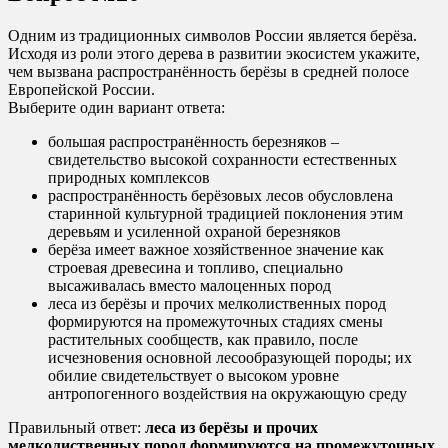
Одним из традиционных символов России является берёза.
Исходя из роли этого дерева в развитии экосистем укажите,
чем вызвана распространённость берёзы в средней полосе
Европейской России.
Выберите один вариант ответа:
большая распространённость березняков –
свидетельство высокой сохранности естественных
природных комплексов
распространённость берёзовых лесов обусловлена
старинной культурной традицией поклонения этим
деревьям и усиленной охраной березняков
берёза имеет важное хозяйственное значение как
строевая древесина и топливо, специально
высаживалась вместо малоценных пород
леса из берёзы и прочих мелколиственных пород
формируются на промежуточных стадиях смены
растительных сообществ, как правило, после
исчезновения основной лесообразующей породы; их
обилие свидетельствует о высоком уровне
антропогенного воздействия на окружающую среду
Правильный ответ:
леса из берёзы и прочих
мелколиственных пород формируются на промежуточных