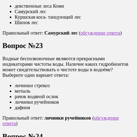
девственные леса Коми
Самурский лес
Куршская коса- танцующий лес
Шипов лес
Правильный ответ:
Самурский лес
(
обсуждение ответа
)
Вопрос №23
Водные беспозвоночные являются прекрасными
индикаторами чистоты воды. Наличие каких гидробионтов
может свидетельствовать о чистоте воды в водоёме?
Выберите один вариант ответа:
личинки стрекоз
мотыль
рачок водяной ослик
личинки ручейников
дафния
Правильный ответ:
личинки ручейников
(
обсуждение
ответа
)
Вопрос №24