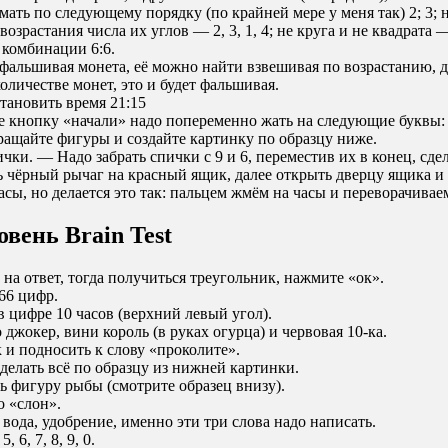
 по следующему порядку (по крайней мере у меня так) 2; 3; не 4
озрастания числа их углов — 2, 3, 1, 4; не круга и не квадрата — 
 комбинации 6:6.
альшивая монета, её можно найти взвешивая по возрастанию, для
оличестве монет, это и будет фальшивая.
тановить время 21:15
 кнопку «начали» надо попеременно жать на следующие буквы: А,
ращайте фигуры и создайте картинку по образцу ниже.
ки. — Надо забрать спички с 9 и 6, переместив их в конец, сдел
чёрный рычаг на красный ящик, далее открыть дверцу ящика и 
ы, но делается это так: пальцем жмём на часы и переворачивае
овень Brain Test
на ответ, тогда получиться треугольник, нажмите «ок».
66 цифр.
 цифре 10 часов (верхний левый угол).
жокер, вини король (в руках огурца) и червовая 10-ка.
и подносить к слову «проколите».
делать всё по образцу из нижней картинки.
ь фигуру рыбы (смотрите образец внизу).
о «слон».
вода, удобрение, именно эти три слова надо написать.
6, 7, 8, 9, 0.