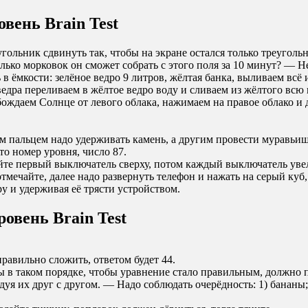
овень Brain Test
ольник сдвинуть так, чтобы на экране остался только треугольн
ько морковок он сможет собрать с этого поля за 10 минут? — Не
в ёмкости: зелёное ведро 9 литров, жёлтая банка, выливаем всё 
ведра переливаем в жёлтое ведро воду и сливаем из жёлтого всю в
ждаем Солнце от левого облака, нажимаем на правое облако и д
 пальцем надо удерживать камень, а другим провести муравьи
о номер уровня, число 87.
йте первый выключатель сверху, потом каждый выключатель ув
тмечайте, далее надо развернуть телефон и нажать на серый куб,
у и удерживая её трясти устройством.
ровень Brain Test
авильно сложить, ответом будет 44.
 в таком порядке, чтобы уравнение стало правильным, должно 
уя их друг с другом. — Надо соблюдать очерёдность: 1) бананы;