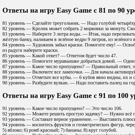
Ответы на игру Easy Game с 81 по 90 ур
81 уровень — Сделайте треугольник. — Надо голубой четырёхуг
82 уровень — Кролик может собрать 2 морковки за минуту. Скол
83 уровень — Наберите 3 литра воды. — Итак, надо переливать 
жёлтую банку, наливаем в зелёное ведро 9 литров, из зелёного 
84 уровень — Художник забыл краски. Помогите ему! — Освобо
из радуги наберите краски.
85 уровень — Какой ответ? — Ответом будет число 47.
86 уровень — Помогите муравьишке добраться домой. — Одним
87 уровень — Какое число пропущено? — Правильный ответ, эт
88 уровень — Включите все лампочки. — Для начала активиру
89 уровень — Отметьте все кубы. — 6 кубов явно видны, их и о
90 уровень — Разбудите вулкан. — Надо поставить палец на гор
Ответы на игру Easy Game с 91 по 100 у
91 уровень — Какое число пропущено? — Это число 106.
92 уровень — Можете решить простую задачку? — Нужно всё пр
93 уровень — Составьте верное уравнение. — Выставить плюсы
94 уровень — коснитесь фруктов и геометрических фигур, черед
5) яблоко; 6) ромб красный; 7) бананы; 8) круг голубой.