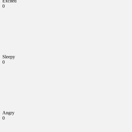
Excited
0
Sleepy
0
Angry
0