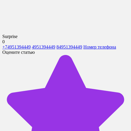
Surprise
0
+74951394449
4951394449
84951394449
Номер телефона
Оцените статью