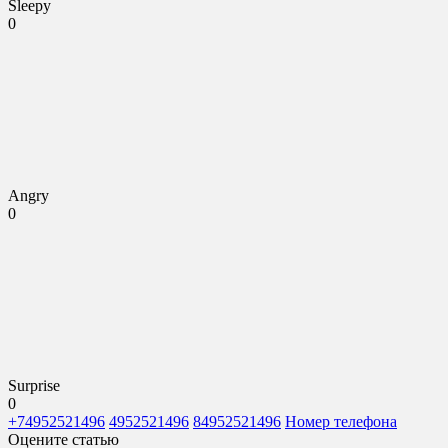
Sleepy
0
Angry
0
Surprise
0
+74952521496
4952521496
84952521496
Номер телефона
Оцените статью