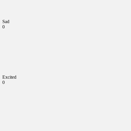
Sad
0
Excited
0