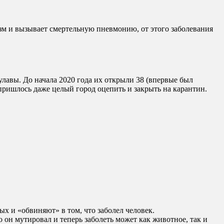
изм и вызывает смертельную пневмонию, от этого заболевания
булавы. До начала 2020 года их открыли 38 (впервые был
 пришлось даже целый город оцепить и закрыть на карантин.
 и «обвиняют» в том, что заболел человек.
но он мутировал и теперь заболеть может как животное, так и