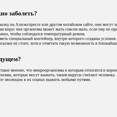
но заболеть?
ылку на Алиэкспрессе или другом китайском сайте, они могут за
м вирус вне организма может жить совсем мало, если ему не пр
важно, чтобы соблюдался температурный режим.
 иметь специальный контейнер, внутри которого созданы услови
сылки не стоит, хотя и отметать такую возможность в ближайше
удущем?
ь такое мнение, что микроорганизмы к которым относятся и коро
низмы, которые могут выжить, таким вирусы считают человека. 
тапе эволюции в их планах выжить любыми путями.