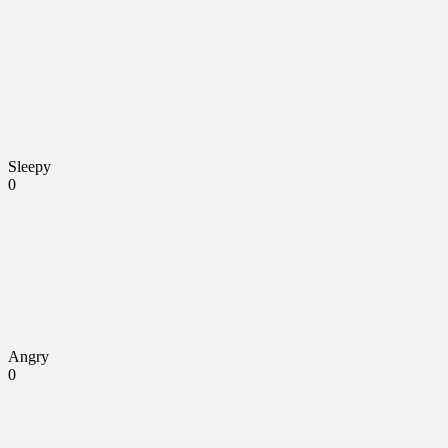
Sleepy
0
Angry
0