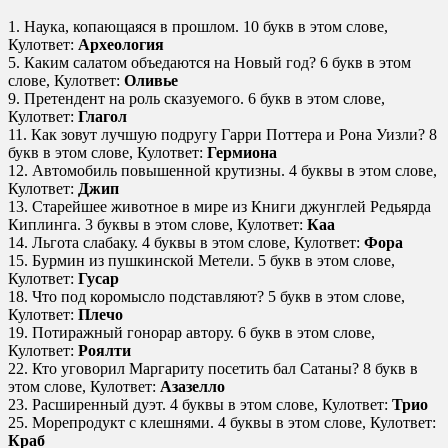
1. Наука, копающаяся в прошлом. 10 букв в этом слове,
Кулответ:
Археология
5. Каким салатом объедаются на Новый год? 6 букв в этом
слове, Кулответ:
Оливье
9. Претендент на роль сказуемого. 6 букв в этом слове,
Кулответ:
Глагол
11. Как зовут лучшую подругу Гарри Поттера и Рона Уизли? 8
букв в этом слове, Кулответ:
Гермиона
12. Автомобиль повышенной крутизны. 4 буквы в этом слове,
Кулответ:
Джип
13. Старейшее животное в мире из Книги джунглей Редьярда
Киплинга. 3 буквы в этом слове, Кулответ:
Каа
14. Льгота слабаку. 4 буквы в этом слове, Кулответ:
Фора
15. Бурмин из пушкинской Метели. 5 букв в этом слове,
Кулответ:
Гусар
18. Что под коромысло подставляют? 5 букв в этом слове,
Кулответ:
Плечо
19. Потиражный гонорар автору. 6 букв в этом слове,
Кулответ:
Роялти
22. Кто уговорил Маргариту посетить бал Сатаны? 8 букв в
этом слове, Кулответ:
Азазелло
23. Расширенный дуэт. 4 буквы в этом слове, Кулответ:
Трио
25. Морепродукт с клешнями. 4 буквы в этом слове, Кулответ:
Краб