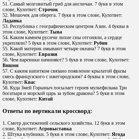
51. Самый мозговитый гриб для англичан. 7 букв в этом
слове, Кулответ:
Строчок
52. Мешочек для оберега. 7 букв в этом слове, Кулответ:
Ладанка
53. Республика с географическим центром Азии. 4 буквы в
этом слове, Кулответ:
Тыва
54. Каким камнем русичи лихие сны отгоняли, а сердце
укрепляли? 5 букв в этом слове, Кулответ:
Рубин
55. Какой материк омывают четыре океана? 7 букв в этом
слове, Кулответ:
Евразия
56. Чем вареники начиняют? 5 букв в этом слове, Кулответ:
Вишня
57. С каким напитком связано появление крылатой фразы
смесь французского с ижегородским? 4 буквы в этом слове,
Кулответ:
Квас
58. Куда Змей Горыныч посылает героев мультфильма Три
богатыря и морской царь за зубом дракона? 5 букв в этом
слове, Кулответ:
Китай
Ответы по вертикали кроссворд:
1. Смотр достижений сельского хозяйства. 12 букв в этом
слове, Кулответ:
Агровыставка
2. Штука клубники. 5 букв в этом слове, Кулответ:
Ягода