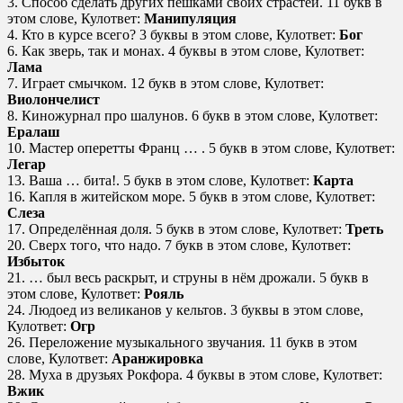
3. Способ сделать других пешками своих страстей. 11 букв в
этом слове, Кулответ:
Манипуляция
4. Кто в курсе всего? 3 буквы в этом слове, Кулответ:
Бог
6. Как зверь, так и монах. 4 буквы в этом слове, Кулответ:
Лама
7. Играет смычком. 12 букв в этом слове, Кулответ:
Виолончелист
8. Киножурнал про шалунов. 6 букв в этом слове, Кулответ:
Ералаш
10. Мастер оперетты Франц … . 5 букв в этом слове, Кулответ:
Легар
13. Ваша … бита!. 5 букв в этом слове, Кулответ:
Карта
16. Капля в житейском море. 5 букв в этом слове, Кулответ:
Слеза
17. Определённая доля. 5 букв в этом слове, Кулответ:
Треть
20. Сверх того, что надо. 7 букв в этом слове, Кулответ:
Избыток
21. … был весь раскрыт, и струны в нём дрожали. 5 букв в
этом слове, Кулответ:
Рояль
24. Людоед из великанов у кельтов. 3 буквы в этом слове,
Кулответ:
Огр
26. Переложение музыкального звучания. 11 букв в этом
слове, Кулответ:
Аранжировка
28. Муха в друзьях Рокфора. 4 буквы в этом слове, Кулответ:
Вжик