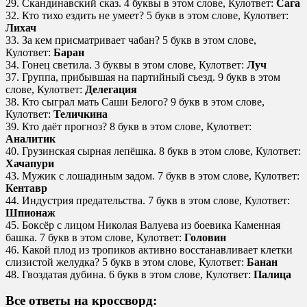
29. Скандинавский сказ. 4 буквы в этом слове, Кулответ:
Сага
32. Кто тихо ездить не умеет? 5 букв в этом слове, Кулответ:
Лихач
33. За кем присматривает чабан? 5 букв в этом слове,
Кулответ:
Баран
34. Гонец светила. 3 буквы в этом слове, Кулответ:
Луч
37. Группа, прибывшая на партийный съезд. 9 букв в этом
слове, Кулответ:
Делегация
38. Кто сыграл мать Саши Белого? 9 букв в этом слове,
Кулответ:
Теличкина
39. Кто даёт прогноз? 8 букв в этом слове, Кулответ:
Аналитик
40. Грузинская сырная лепёшка. 8 букв в этом слове, Кулответ:
Хачапури
43. Мужик с лошадиным задом. 7 букв в этом слове, Кулответ:
Кентавр
44. Индустрия предательства. 7 букв в этом слове, Кулответ:
Шпионаж
45. Боксёр с лицом Николая Валуева из боевика Каменная
башка. 7 букв в этом слове, Кулответ:
Головин
46. Какой плод из тропиков активно восстанавливает клетки
слизистой желудка? 5 букв в этом слове, Кулответ:
Банан
48. Гвоздатая дубина. 6 букв в этом слове, Кулответ:
Палица
Все ответы на кроссворд: