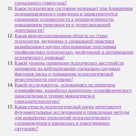
социального гомеостаза?
Какое психическое состояние возникает при блокировке
целенаправленного поведения и характеризуется
снижением толерантности к неопределённости,
повышением тревожности и дезорганизацией
деятельности?
Какая междисциплинарная область на стыке
психологии, медицины и социальной практики
разрабатывает научно обоснованные программы
профилактики психических дисфункций и оптимизации
психического здоровья?
Какой уровень превенции психических расстройств
направлен на нейтрализацию социально-средовых
факторов риска и повышение психологической
резистентности популяции?
Какой исследователь, основываясь на принципе
изоморфизма, разработал концепцию психофизического
параллелизма и теорию микрогенеза в
гештальтпсихологии?
Какая отрасль психологической науки интегрирует
фундаментальные исследования и прикладные методы
для разработки технологий психологического
сопровождения в кризисных и повседневных
ситуациях?