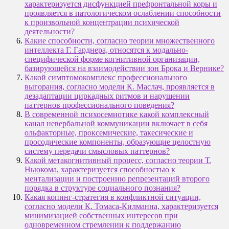
характеризуется дисфункцией префронтальной коры и
проявляется в патологическом ослаблении способности
к произвольной концентрации психической
деятельности?
Какие способности, согласно теории множественного
интеллекта Г. Гарднера, относятся к модально-
специфической форме когнитивной организации,
базирующейся на взаимодействии зон Брока и Вернике?
Какой симптомокомплекс профессионального
выгорания, согласно модели К. Маслач, проявляется в
дезадаптации циркадных ритмов и нарушении
паттернов профессионального поведения?
В современной психосемиотике какой комплексный
канал невербальной коммуникации включает в себя
ольфакторные, проксемические, такесические и
просодические компоненты, образующие целостную
систему передачи смысловых паттернов?
Какой метакогнитивный процесс, согласно теории Т.
Ньюкома, характеризуется способностью к
ментализации и построению репрезентаций второго
порядка в структуре социального познания?
Какая копинг-стратегия в конфликтной ситуации,
согласно модели К. Томаса-Килманна, характеризуется
минимизацией собственных интересов при
одновременном стремлении к поддержанию