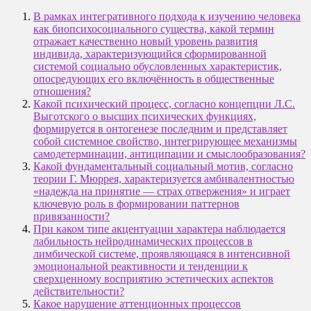
В рамках интегративного подхода к изучению человека
как биопсихосоциального существа, какой термин
отражает качественно новый уровень развития
индивида, характеризующийся сформированной
системой социально обусловленных характеристик,
опосредующих его включённость в общественные
отношения?
Какой психический процесс, согласно концепции Л.С.
Выготского о высших психических функциях,
формируется в онтогенезе последним и представляет
собой системное свойство, интегрирующее механизмы
самодетерминации, антиципации и смыслообразования?
Какой фундаментальный социальный мотив, согласно
теории Г. Мюррея, характеризуется амбивалентностью
«надежда на принятие — страх отвержения» и играет
ключевую роль в формировании паттернов
привязанности?
При каком типе акцентуации характера наблюдается
лабильность нейродинамических процессов в
лимбической системе, проявляющаяся в интенсивной
эмоциональной реактивности и тенденции к
сверхценному восприятию эстетических аспектов
действительности?
Какое нарушение аттенционных процессов