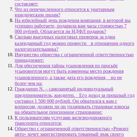
составляет:
Что из перечисленного относится к унитарным
юридическим лицам?
На юбилейный день рождения компания, в которой вы
успешно работаете, подарила вам часы стоимостью 7
000 рублей. Облагается ли НДФЛ подарок?
Сколько выездных налоговых проверок за один
календарный год можно провести в отношении одного
налогоплательщика?
Имущество общества с ограниченной ответственностью
принадлежит:
Для обеспечения тайны усыновления по просьбе
усыновителя могут быть изменены место рождения
усыновленного, а также дата его рождения, но не
более чем на:
Гражданин N. – самозанятый индивидуальный
предприниматель, кондитер. Его доход за прошлый год
составил 1 500 000 рублей. Он обратился к вам с
вопросом, должен ли он уплачивать страховые взносы
на обязательное пенсионное страхование:
К пользователям услугами железнодорожного
транспорта относится:
Общество с ограниченной ответственностью «Ремонт
авто» хочет зарегистрировать товарный знак своего