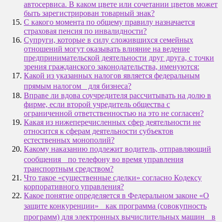
автосервиса. В каком цвете или сочетании цветов может
быть зарегистрирован товарный знак?
С какого момента по общему правилу назначается
страховая пенсия по инвалидности?
Супруги, которые в силу сложившихся семейных
отношений могут оказывать влияние на ведение
предпринимательской деятельности друг друга, с точки
зрения гражданского законодательства, именуются:
Какой из указанных налогов является федеральным
прямым налогом для бизнеса?
Вправе ли вдова соучредителя рассчитывать на долю в
фирме, если второй учредитель общества с
ограниченной ответственностью на это не согласен?
Какая из нижеперечисленных сфер деятельности не
относится к сферам деятельности субъектов
естественных монополий?
Какому наказанию подлежит водитель, отправляющий
сообщения по телефону во время управления
транспортным средством?
Что такое «существенные сделки» согласно Кодексу
корпоративного управления?
Какое понятие определяется в Федеральном законе «О
защите конкуренции» как программа (совокупность
программ) для электронных вычислительных машин в