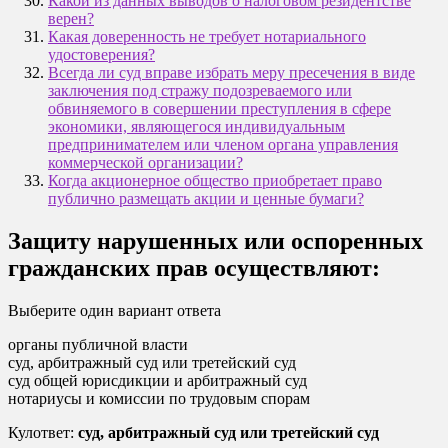
Какой из данных выводов о налоговом резидентстве
верен?
Какая доверенность не требует нотариального
удостоверения?
Всегда ли суд вправе избрать меру пресечения в виде
заключения под стражу подозреваемого или
обвиняемого в совершении преступления в сфере
экономики, являющегося индивидуальным
предпринимателем или членом органа управления
коммерческой организации?
Когда акционерное общество приобретает право
публично размещать акции и ценные бумаги?
Защиту нарушенных или оспоренных
гражданских прав осуществляют:
Выберите один вариант ответа
органы публичной власти
суд, арбитражный суд или третейский суд
суд общей юрисдикции и арбитражный суд
нотариусы и комиссии по трудовым спорам
Кулответ:
суд, арбитражный суд или третейский суд