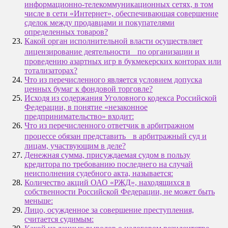
информационно-телекоммуникационных сетях, в том
числе в сети «Интернет», обеспечивающая совершение
сделок между продавцами и покупателями
определенных товаров?
Какой орган исполнительной власти осуществляет
лицензирование деятельности по организации и
проведению азартных игр в букмекерских конторах или
тотализаторах?
Что из перечисленного является условием допуска
ценных бумаг к фондовой торговле?
Исходя из содержания Уголовного кодекса Российской
Федерации, в понятие «незаконное
предпринимательство» входит:
Что из перечисленного ответчик в арбитражном
процессе обязан представить в арбитражный суд и
лицам, участвующим в деле?
Денежная сумма, присуждаемая судом в пользу
кредитора по требованию последнего на случай
неисполнения судебного акта, называется:
Количество акций ОАО «РЖД», находящихся в
собственности Российской Федерации, не может быть
меньше:
Лицо, осужденное за совершение преступления,
считается судимым: