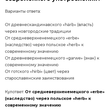
Варианты ответа:
От древнескандинавского «härb» (власть)
через новгородские традиции
От средневерхненемецкого «erbe»
(наследство) через польское «herb» к
современному значению
От древневерхненемецкого «garwe» (знак) к
современному значению
От готского «hirbi» (цвет) через
старославянские заимствования
Кулответ:
От средневерхненемецкого «erbe»
(наследство) через польское «herb» к
современному значению