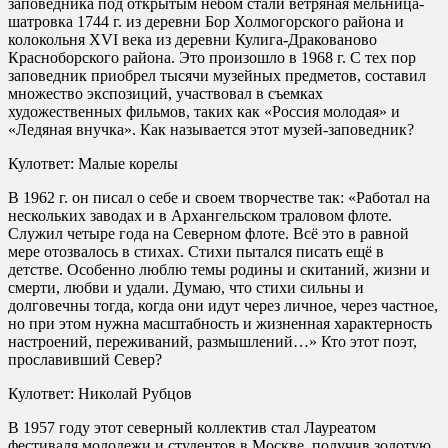
заповедника под открытым небом стали ветряная мельница-
шатровка 1744 г. из деревни Бор Холмогорского района и
колокольня XVI века из деревни Кулига-Дракованово
Красноборского района. Это произошло в 1968 г. С тех пор
заповедник приобрел тысячи музейных предметов, составил
множество экспозиций, участвовал в съемках
художественных фильмов, таких как «Россия молодая» и
«Ледяная внучка». Как называется этот музей-заповедник?
Кулответ: Малые корелы
В 1962 г. он писал о себе и своем творчестве так: «Работал на
нескольких заводах и в Архангельском траловом флоте.
Служил четыре года на Северном флоте. Всё это в равной
мере отозвалось в стихах. Стихи пытался писать ещё в
детстве. Особенно люблю темы родины и скитаний, жизни и
смерти, любви и удали. Думаю, что стихи сильны и
долговечны тогда, когда они идут через личное, через частное,
но при этом нужна масштабность и жизненная характерность
настроений, переживаний, размышлений…» Кто этот поэт,
прославивший Север?
Кулответ: Николай Рубцов
В 1957 году этот северный коллектив стал Лауреатом
фестиваля молодежи и студентов в Москве, получив золотую