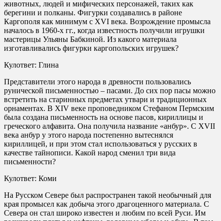
животных, людей и мифических персонажей, таких как
берегини и полканы. Фигурки создавались в районе
Каргополя как минимум с XVI века. Возрождение промысла
началось в 1960-х гг., когда известность получили игрушки
мастерицы Ульяны Бабкиной. Из какого материала
изготавливались фигурки каргопольских игрушек?
Кулответ: Глина
Представители этого народа в древности пользовались
рунической письменностью – пасами. До сих пор пасы можно
встретить на старинных предметах утвари и традиционных
орнаментах. В XIV веке проповедником Стефаном Пермским
была создана письменность на основе пасов, кириллицы и
греческого алфавита. Она получила название «анбур». С XVII
века анбур у этого народа постепенно вытеснялся
кириллицей, и при этом стал использоваться у русских в
качестве тайнописи. Какой народ сменил три вида
письменности?
Кулответ: Коми
На Русском Севере был распространен такой необычный для
края промысел как добыча этого драгоценного материала. С
Севера он стал широко известен и любим по всей Руси. Им