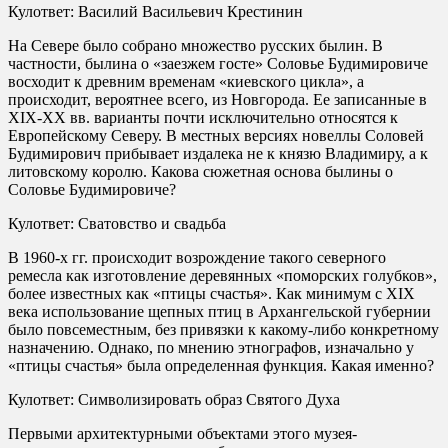
Кулответ: Василий Васильевич Крестинин
На Севере было собрано множество русских былин. В
частности, былина о «заезжем госте» Соловье Будимировиче
восходит к древним временам «киевского цикла», а
происходит, вероятнее всего, из Новгорода. Ее записанные в
XIX-XX вв. варианты почти исключительно относятся к
Европейскому Северу. В местных версиях новеллы Соловей
Будимирович прибывает издалека не к князю Владимиру, а к
литовскому королю. Какова сюжетная основа былины о
Соловье Будимировиче?
Кулответ: Сватовство и свадьба
В 1960-х гг. происходит возрождение такого северного
ремесла как изготовление деревянных «поморских голубков»,
более известных как «птицы счастья». Как минимум с XIX
века использование щепных птиц в Архангельской губернии
было повсеместным, без привязки к какому-либо конкретному
назначению. Однако, по мнению этнографов, изначально у
«птицы счастья» была определенная функция. Какая именно?
Кулответ: Символизировать образ Святого Духа
Первыми архитектурными объектами этого музея-