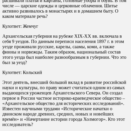
расшивали платья и кафтаны, головные уборы и обувь. В том
числе — царские одежды и церковные облачения. Шитье
активно развивалось в монастырях и в домашнем быту. О
каком материале речь?
Кулответ: Жемчуг
Архангельская губерния на рубеже XIX-XX вв. включала в
себя 9 уездов. По данным переписи населения 1897 г. в этом
уезде проживали русские, карелы, саамы, коми, а также
финны и норвежцы. Таким образом, национальный состав
этого уезда был наиболее разнообразным в губернии. Что это
был за уезд?
Кулответ: Кольский
Этот деятель, внесший большой вклад в развитие российской
науки и культуры, по праву может считаться одним из самых
выдающихся уроженцев Архангельского Севера. Он создал
первое в России частное историко-краеведческое общество –
«Архангельское общество для исторических исследований».
Известен научными трудами «Исторические начатки о
двинском народе древних, средних, новых и новейших
времён» и «Начертание истории города Холмогор». Кто этот
исследователь?