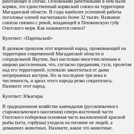
работающее и сейчас. Основными работниками в нем были
коряки, это единственный корякский совхоз на территории
Магаданской области. В годы наиболее успешной работы
поголовье оленей насчитывало более 32 тысяч. Название
совхоза связано с рекой, впадающей в Пенжинскую губу
Охотского моря. Как называется совхоз?
Кулответ: «Пареньский»
В далеком прошлом этот коренной народ, проживающий на
территории современной Магаданской области и
сопредельной Якутии, был настолько многочисленным и
широко расселенным, что, согласно преданиям, гуси, пролетая
над его территорией, успевали закоптиться от дыма
непрерывных костров. Но за последние три века и
численность, и ареал этого народа резко сократились.
Назовите этот народ.
Кулответ: Юкагиры
В традиционном хозяйстве камчадалов (русскоязычного
старожильческого населения) северо-восточной части
Охотского побережья основная часть выловленной красной
рыбы (кета, горбуша) уходила на питание не людей, а
домашних животных. Назовите, какие это животные.