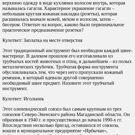
верхнюю одежду в виде кухлянки волосом внутрь, которая
называлась гагагля. Характерное украшение гагагли –
небольшая круглая кожаная накладка (розетка), которая
расшивалась вначале кожей, мехом и волосом, затем –
бисером. Ответьте на вопрос, каково было первоначальное
практическое предназначение розетки?
Кулответ: Заплатка на месте отверстия
Этот традиционный инструмент был необходим каждой швее-
мастерице. В далеком прошлом его изготавливали из
трубчатых костей животных и птиц, в дальнейшем – из полых
металлических трубочек. Трубчатая форма инструмента
обусловливалась тем, что через него пропускали кожаный
ремешок, в который вдевали другой совершенно
необходимый швее предмет. Назовите этот трубчатый
инструмент.
Кулответ: Игольник
Этот оленеводческий совхоз был самым крупным из трех
совхозов Северо-Эвенского района Магаданской области. Он
образован в 1940 г. и просуществовал до начала 1990-х гг.
Впоследствии несколько бригад, оставшихся от совхоза,
вошли в муниципальное предприятие «Ирбычан»,