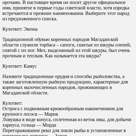
орочами. В настоящее время он носит другое официальное
имя, принятое в первые годы советской власти, хотя изредка
встречаются и прежние наименования. Выберите этот народ
из предложенного списка.
Кулответ: Эвены
Традиционной обувью коренных народов Магаданской
области служили торбаса – сапоги, сшитые из шкуры оленей,
снятой с их ног. Мех, выделанный из этой шкуры, был очень
прочным и теплым. Как называется эта шкура?
Кулответ: Камус
Назовите традиционные орудия и способы рыболовства, а
также заготовленную рыбную продукцию, характерные для
коренных малочисленных народов, проживающих в
Магаданской области.
Кулответ:
Острога с подвижным крюкообразным наконечником для
крупного лосося — Марик
Ловушка в виде конуса, сплетенная из веток ивы, для добычи
хариуса, гольца — Морда
Перегораживание реки для ловли рыбы в установленные в
перегородке ловушки — Запор