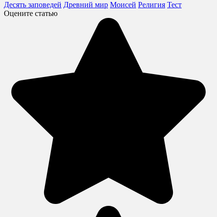
Десять заповедей
Древний мир
Моисей
Религия
Тест
Оцените статью