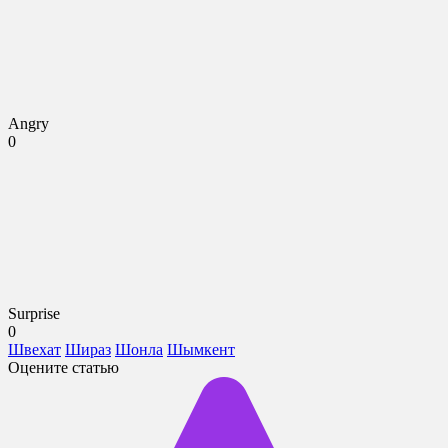
Angry
0
Surprise
0
Швехат
Шираз
Шонла
Шымкент
Оцените статью