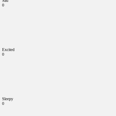
Sad
0
Excited
0
Sleepy
0