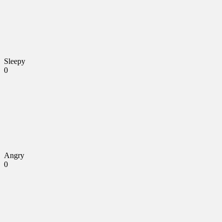
Sleepy
0
Angry
0