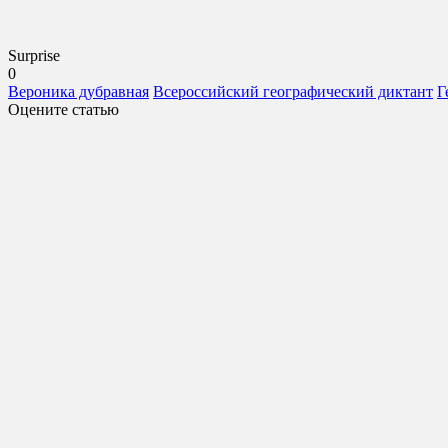
Surprise
0
Вероника дубравная
Всероссийский географический диктант
Г
Оцените статью