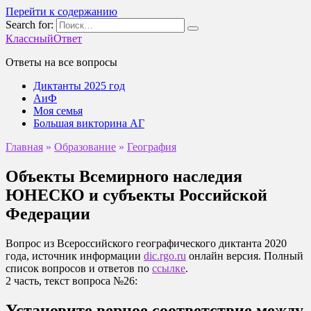
Перейти к содержанию
Search for:
КлассныйОтвет
Ответы на все вопросы
Диктанты 2025 год
АиФ
Моя семья
Большая викторина АГ
Главная
»
Образование
»
География
Объекты Всемирного наследия
ЮНЕСКО и субъекты Российской
Федерации
Вопрос из Всероссийского географического диктанта 2020
года, источник информации
dic.rgo.ru
онлайн версия. Полный
список вопросов и ответов по
ссылке
.
2 часть, текст вопроса №26:
Установите верное соответствие между