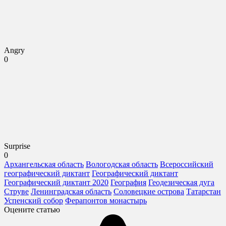
Angry
0
Surprise
0
Архангельская область
Вологодская область
Всероссийский
географический диктант
Географический диктант
Географический диктант 2020
География
Геодезическая дуга
Струве
Ленинградская область
Соловецкие острова
Татарстан
Успенский собор
Ферапонтов монастырь
Оцените статью