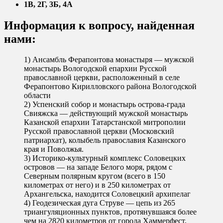
1В, 2Г, 3Б, 4А
Информация к вопросу, найденная
нами:
1) Ансамбль Ферапонтова монастыря — мужской
монастырь Вологодской епархии Русской
православной церкви, расположенный в селе
Ферапонтово Кирилловского района Вологодской
области
2) Успенский собор и монастырь острова-града
Свияжска — действующий мужской монастырь
Казанской епархии Татарстанской митрополии
Русской православной церкви (Московский
патриархат), колыбель православия Казанского
края и Поволжья.
3) Историко-культурный комплекс Соловецких
островов — на западе Белого моря, рядом с
Северным полярным кругом (всего в 150
километрах от него) и в 250 километрах от
Архангельска, находится Соловецкий архипелаг
4) Геодезическая дуга Струве — цепь из 265
триангуляционных пунктов, протянувшаяся более
чем на 2820 километров от города Хаммерфест,