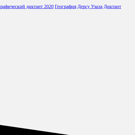
графический диктант 2020
География
Дерсу Узала
Диктант