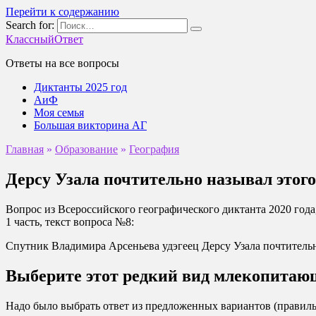
Перейти к содержанию
Search for:
КлассныйОтвет
Ответы на все вопросы
Диктанты 2025 год
АиФ
Моя семья
Большая викторина АГ
Главная
»
Образование
»
География
Дерсу Узала почтительно называл этого
Вопрос из Всероссийского географического диктанта 2020 го
1 часть, текст вопроса №8:
Спутник Владимира Арсеньева удэгеец Дерсу Узала почтительно
Выберите этот редкий вид млекопитающ
Надо было выбрать ответ из предложенных вариантов (прави