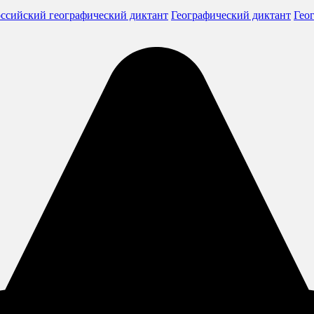
ссийский географический диктант
Географический диктант
Гео