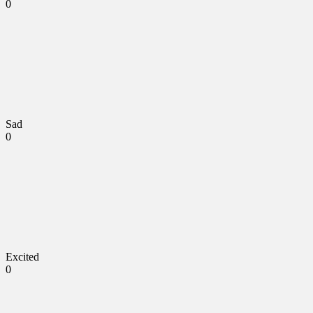
0
Sad
0
Excited
0