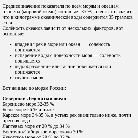
Среднее значение показателя по всем морям и океанам
планеты (мировой океан) составляет 35 %, то есть это значит,
что в килограмме океанической воды содержится 35 граммов
соли.
Солёность океанов зависит от нескольких факторов, вот
основные:
впадения рек в море или океан — солёность
понижается
испарение воды с поверхности моря — солёность
повышается
льдообразование или таяние повышается или
понижается
глубина моря
Вот данные по морям России:
Северный Ледовитый океан
Баренцево море 32-35 %
Белое море 26 % и ниже
Карское море 34-35 %, в устьях рек значительно ниже, почти
пресная вода
Лаптевых море от 20 % до 34 %
Восточно-Сибирское море около 30 %
Чукотское море от 28 % до 32 %