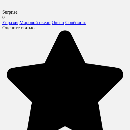
Surprise
0
Евразия
Мировой океан
Океан
Солёность
Оцените статью