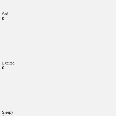
Sad
0
Excited
0
Sleepy