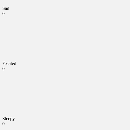
Sad
0
Excited
0
Sleepy
0