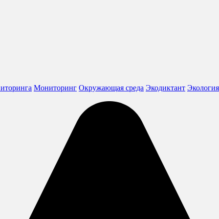
ниторинга
Мониторинг
Окружающая среда
Экодиктант
Экология