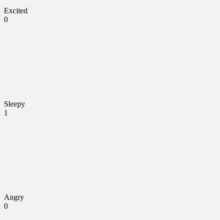
Excited
0
Sleepy
1
Angry
0