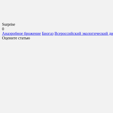
Surprise
0
Анаэробное брожение
Биогаз
Всероссийский экологический д
Оцените статью