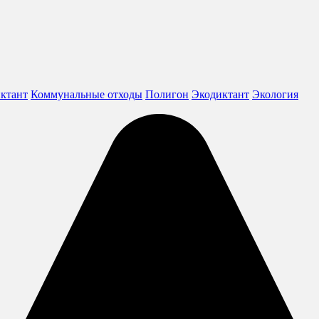
иктант
Коммунальные отходы
Полигон
Экодиктант
Экология