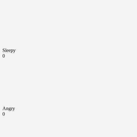
Sleepy
0
Angry
0