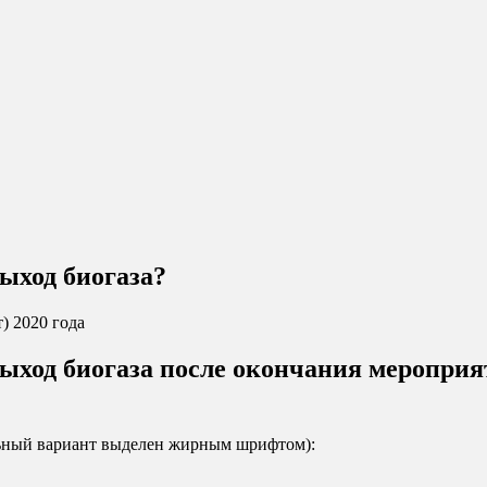
выход биогаза?
) 2020 года
 выход биогаза после окончания меропри
льный вариант выделен жирным шрифтом):