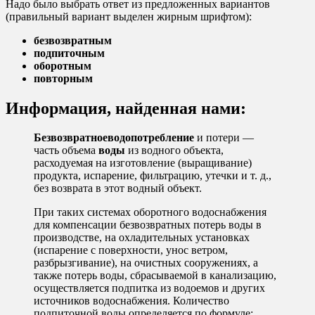
Надо было выбрать ответ из предложенных вариантов
(правильный вариант выделен жирным шрифтом):
безвозвратным
подпиточным
оборотным
повторным
Информация, найденная нами:
Безвозвратное
водопотребление
и потери —
часть объема
воды
из водного объекта,
расходуемая на изготовление (выращивание)
продукта, испарение, фильтрацию, утечки и т. д.,
без возврата в этот водный объект.
При таких системах оборотного водоснабжения
для компенсации безвозвратных потерь воды в
производстве, на охладительных установках
(испарение с поверхности, унос ветром,
разбрызгивание), на очистных сооружениях, а
также потерь воды, сбрасываемой в канализацию,
осуществляется подпитка из водоемов и других
источников водоснабжения. Количество
подпиточной воды определяется по формуле: