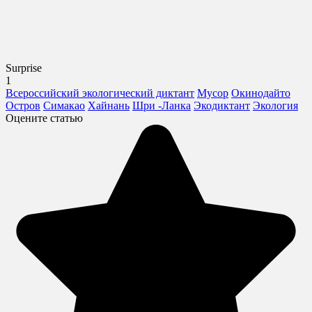
Surprise
1
Всероссийский экологический диктант
Мусор
Окинодайто
Остров
Симакао
Хайнань
Шри -Ланка
Экодиктант
Экология
Оцените статью