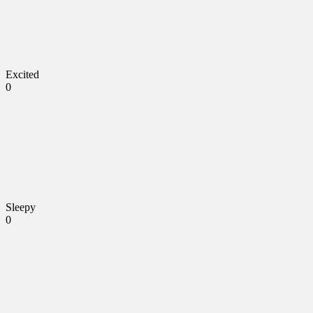
Excited
0
Sleepy
0