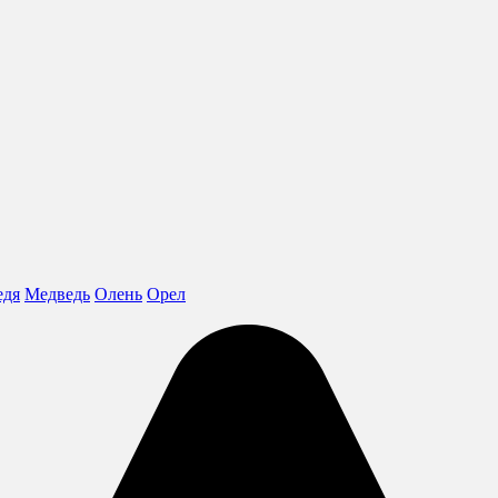
едя
Медведь
Олень
Орел