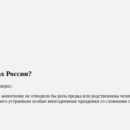
ах России?
опрос:
у животному не отводили бы роль предка или родственника челов
него устраивали особые многодневные праздники со сложными о