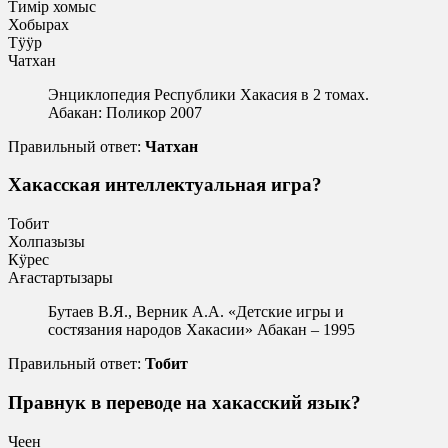
Тимiр хомыс
Хобырах
Тӱӱр
Чатхан
Энциклопедия Республики Хакасия в 2 томах.
Абакан: Поликор 2007
Правильный ответ:
Чатхан
Хакасская интеллектуальная игра?
Тобит
Холпазызы
Кӱрес
Ағастартызары
Бутаев В.Я., Верник А.А. «Детские игры и
состязания народов Хакасии» Абакан – 1995
Правильный ответ:
Тобит
Правнук в переводе на хакасский язык?
Чеен