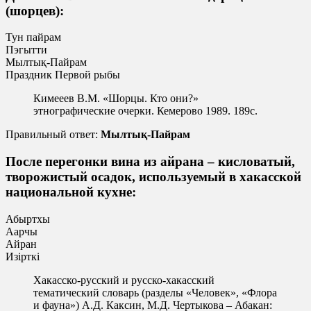
(шорцев):
Тун пайрам
Пэгытти
Мылтық-Пайрам
Праздник Первой рыбы
Кимееев В.М. «Шорцы. Кто они?»
этнографические очерки. Кемерово 1989. 189с.
Правильный ответ:
Мылтық-Пайрам
После перегонки вина из айрана – кисловатый,
творожистый осадок, используемый в хакасской
национальной кухне:
Абыртхы
Аарчы
Айран
Изiрткi
Хакасско-русский и русско-хакасский
тематический словарь (разделы «Человек», «Флора
и фауна») А.Д. Каксин, М.Д. Чертыкова – Абакан: