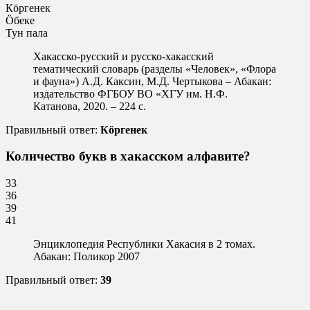
Кӧргенек
Ӧбеке
Тун пала
Хакасско-русский и русско-хакасский
тематический словарь (разделы «Человек», «Флора
и фауна») А.Д. Каксин, М.Д. Чертыкова – Абакан:
издательство ФГБОУ ВО «ХГУ им. Н.Ф.
Катанова, 2020. – 224 с.
Правильный ответ:
Кӧргенек
Количество букв в хакасском алфавите?
33
36
39
41
Энциклопедия Республики Хакасия в 2 томах.
Абакан: Поликор 2007
Правильный ответ:
39