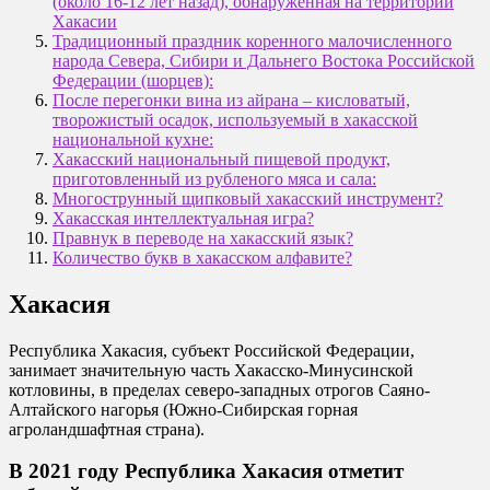
(около 16-12 лет назад), обнаруженная на территории
Хакасии
Традиционный праздник коренного малочисленного
народа Севера, Сибири и Дальнего Востока Российской
Федерации (шорцев):
После перегонки вина из айрана – кисловатый,
творожистый осадок, используемый в хакасской
национальной кухне:
Хакасский национальный пищевой продукт,
приготовленный из рубленого мяса и сала:
Многострунный щипковый хакасский инструмент?
Хакасская интеллектуальная игра?
Правнук в переводе на хакасский язык?
Количество букв в хакасском алфавите?
Хакасия
Республика Хакасия, субъект Российской Федерации,
занимает значительную часть Хакасско-Минусинской
котловины, в пределах северо-западных отрогов Саяно-
Алтайского нагорья (Южно-Сибирская горная
агроландшафтная страна).
В 2021 году Республика Хакасия отметит