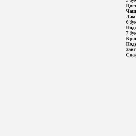
5 бу
Цве
Чаш
Лам
6 бу
Под
7 бу
Кро
Под
Зав
Спа