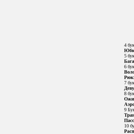
4 бу
Юбк
5 бу
Баг
6 бу
Вол
Рюк
7 бу
Дев
8 бу
Ожи
Аэр
9 Бу
Тра
Пас
10 б
Рас