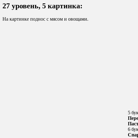
27 уровень, 5 картинка:
На картинке поднос с мясом и овощами.
5 бу
Пер
Пас
6 бу
Спа