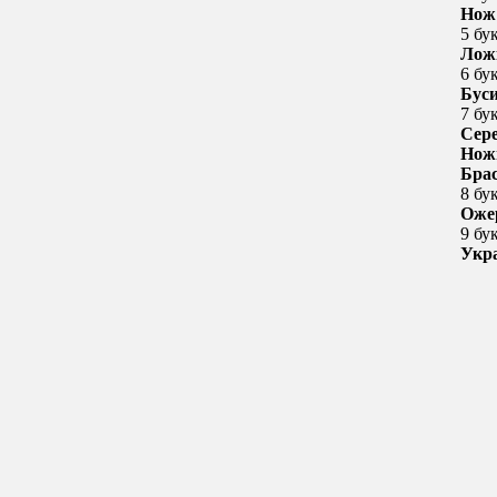
Нож
5 бу
Лож
6 бу
Бус
7 бу
Сер
Нож
Бра
8 бу
Оже
9 бу
Укр