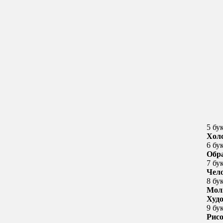
5 бу
Хол
6 бу
Обр
7 бу
Чел
8 бу
Мол
Худ
9 бу
Рис