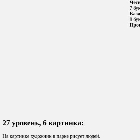
Чес
7 бу
Баз
8 бу
Про
27 уровень, 6 картинка:
На картинке художник в парке рисует людей.