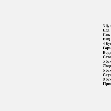
3 бу
Еда
Сок
Вид
4 Бу
Гор
Вод
Сто
5 бу
Лод
6 бу
Сту
8 бу
При