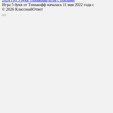
2024 год 5 букв Тинькофф игра с призами
Игра 5 букв от Тинькофф началась 11 мая 2022 года с
© 2026 КлассныйОтвет