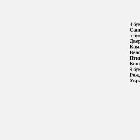
4 бу
Сан
5 бу
Две
Кам
Вен
Пти
Кош
9 бу
Рож
Укр