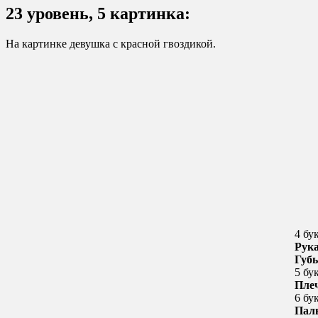
23 уровень, 5 картинка:
На картинке девушка с красной гвоздикой.
4 бу
Рук
Губ
5 бу
Пле
6 бу
Пал