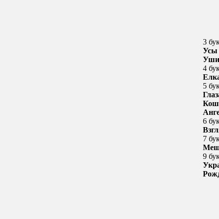
3 бу
Усы
Уш
4 бу
Елк
5 бу
Глаз
Кош
Анг
6 бу
Взгл
7 бу
Меш
9 бу
Укр
Рож