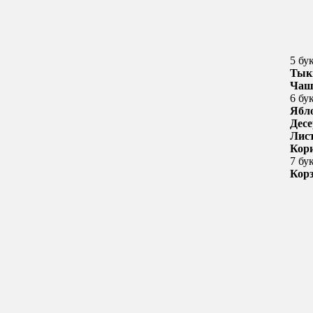
5 бу
Тык
Чаш
6 бу
Ябл
Десе
Лис
Кор
7 бу
Кор