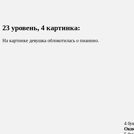
23 уровень, 4 картинка:
На картинке девушка облокотилась о пианино.
4 бу
Окн