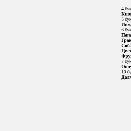
4 бу
Кив
5 бу
Инж
6 бу
Пап
Гра
Соб
Цве
Фру
7 бу
Оше
10 б
Дал