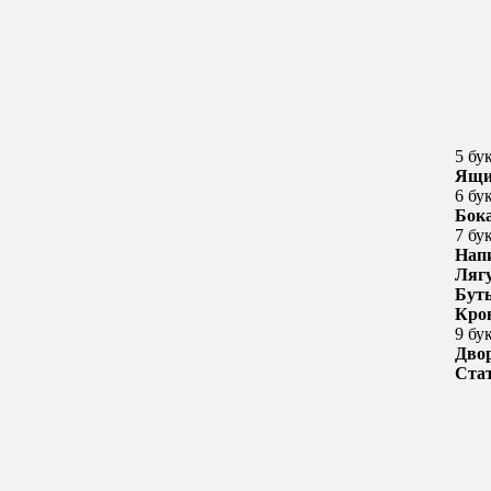
5 бу
Ящи
6 бу
Бок
7 бу
Нап
Ляг
Бут
Кро
9 бу
Дво
Ста