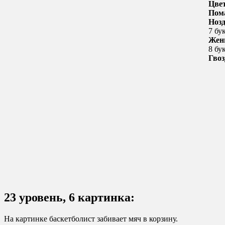
Цве
Пом
Ноз
7 бу
Жен
8 бу
Гвоз
23 уровень, 6 картинка:
На картинке баскетболист забивает мяч в корзину.