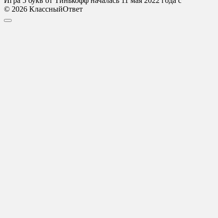
Игра 5 букв от Тинькофф началась 11 мая 2022 года с
© 2026 КлассныйОтвет