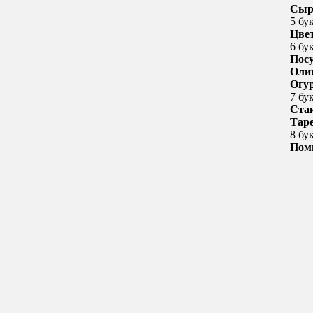
Сы
5 бу
Цве
6 бу
Пос
Оли
Огу
7 бу
Ста
Тар
8 бу
Пом