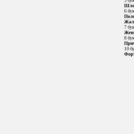
5 бу
Шля
6 бу
Пол
Жал
7 бу
Жен
8 бу
При
10 б
Фор