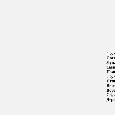
4 бу
Све
Лун
Тьм
Ноч
5 бу
Пти
Вет
Вор
7 бу
Дер