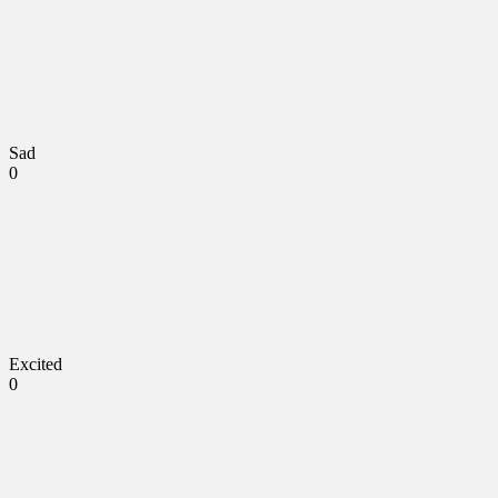
Sad
0
Excited
0