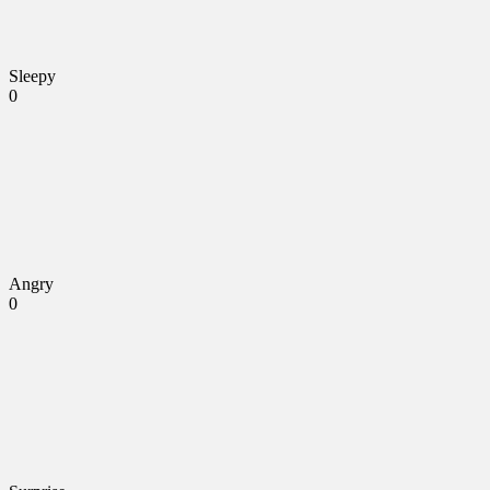
Sleepy
0
Angry
0