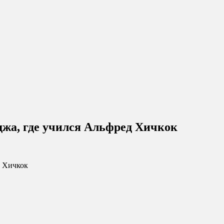
джа, где учился Альфред Хичкок
д Хичкок