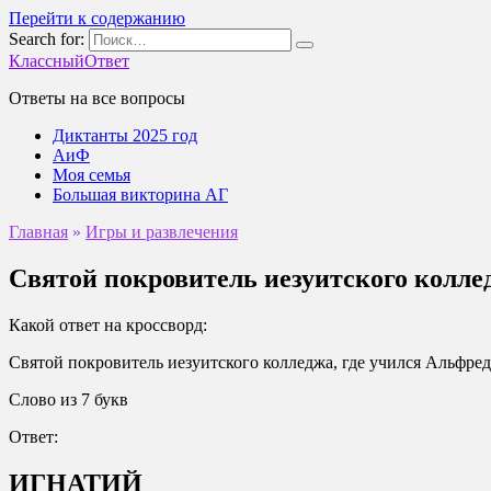
Перейти к содержанию
Search for:
КлассныйОтвет
Ответы на все вопросы
Диктанты 2025 год
АиФ
Моя семья
Большая викторина АГ
Главная
»
Игры и развлечения
Святой покровитель иезуитского колле
Какой ответ на кроссворд:
Святой покровитель иезуитского колледжа, где учился Альфре
Слово из 7 букв
Ответ:
ИГНАТИЙ