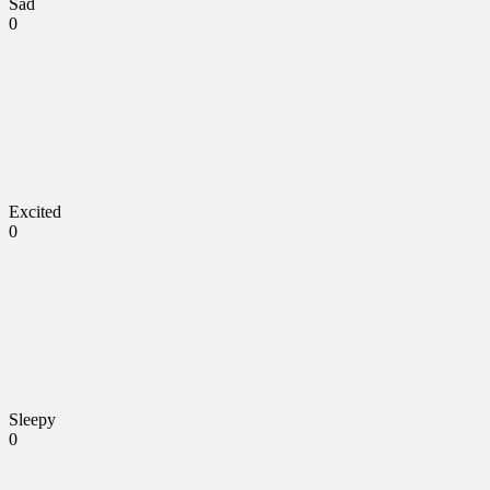
Sad
0
Excited
0
Sleepy
0