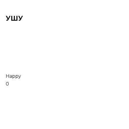
УШУ
Happy
0