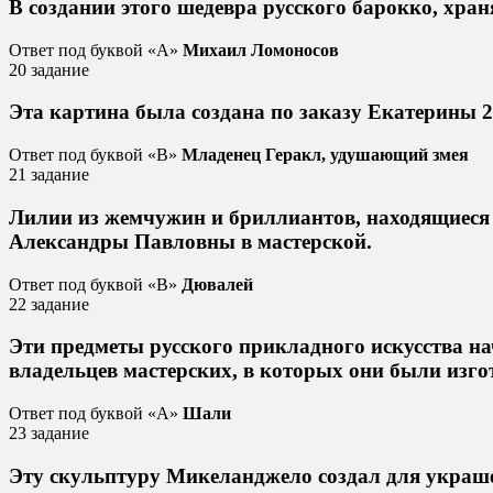
В создании этого шедевра русского барокко, хра
Ответ под буквой «A»
Михаил Ломоносов
20 задание
Эта картина была создана по заказу Екатерины 2
Ответ под буквой «B»
Младенец Геракл, удушающий змея
21 задание
Лилии из жемчужин и бриллиантов, находящиеся 
Александры Павловны в мастерской.
Ответ под буквой «B»
Дювалей
22 задание
Эти предметы русского прикладного искусства на
владельцев мастерских, в которых они были изго
Ответ под буквой «A»
Шали
23 задание
Эту скульптуру Микеланджело создал для украш