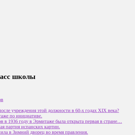
класс школы
ов
осле учреждения этой должности в 60-х годах XIX века?
таже по инициативе.
в в 1936 году в Эрмитаже была открыта первая в стране…
ая партия испанских картин.
ила в Зимний дворец во время правления.