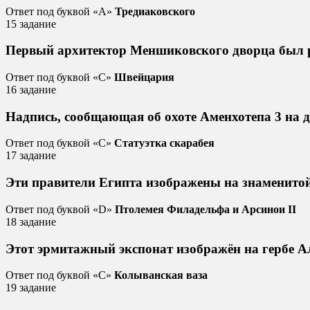
Ответ под буквой «А»
Тредиаковского
15 задание
Первый архитектор Меншиковского дворца был 
Ответ под буквой «С»
Швейцария
16 задание
Надпись, сообщающая об охоте Аменхотепа 3 на д
Ответ под буквой «С»
Статуэтка скарабея
17 задание
Эти правители Египта изображены на знаменитой
Ответ под буквой «D»
Птолемея Филадельфа и Арсинои II
18 задание
Этот эрмитажный экспонат изображён на гербе А
Ответ под буквой «C»
Колыванская ваза
19 задание