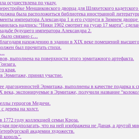
ла осуществлена по указу.
 перестройке Меншиковского дворца для Шляхетского кадетского 
 должна была расположиться библиотека иностранной литератур
енты императора Александра 1 и его супруги в Зимнем дворце 
анилась надпись: “Ники 1902 смотрит на гусар 17 марта”, сдел
вадьбе будущего императора Александра 2.
 было связано с…
 благодаря нахождению в здании в XIX веке помещений высшего
олжен был прочитать стихи.
з…
вов, выполнена на поверхности этого эрмитажного артефакта.
онзага.
о края.
 в Эрмитаже, принял участие.
ее драгоценностей Эрмитажа, выполнены в качестве подарка к 
X века, экспонируемые в Эрмитаже, получили название “колокол
пеллы герцогов Медичи.
с дерева на холст.
в 1772 году коллекцией семьи Кроза.
едам предполагать, что на ней изображена не Даная, а другой м
етербургской академии художеств.
й король”.