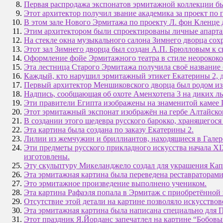
Первая распродажа экспонатов эрмитажной коллекции бы
Этот архитектор получил звание академика за проект по
В этом зале Нового Эрмитажа по проекту Л. фон Кленце
Этим архитектором были спроектированы личные апартам
На стекле окна музыкального салона Зимнего дворца сохр
Этот зал Зимнего дворца был создан А.П. Брюлловым к с
Оформление фойе Эрмитажного театра в стиле неорококо
Эта лестница Старого Эрмитажа получила своё название
Каждый, кто нарушил эрмитажный этикет Екатерины 2, д
Первый архитектор Меншиковского дворца был родом и
Надпись, сообщающая об охоте Аменхотепа 3 на диких ль
Эти правители Египта изображены на знаменитой камее Г
Этот эрмитажный экспонат изображён на гербе Алтайског
В создании этого шедевра русского барокко, хранящегося
Эта картина была создана по заказу Екатерины 2.
Лилии из жемчужин и бриллиантов, находящиеся в Галер
Эти предметы русского прикладного искусства начала XI
изготовлены.
Эту скульптуру Микеланджело создал для украшения Ка
Эта эрмитажная картина была переведена реставраторами 
Это эрмитажное произведение выполнено учеником.
Эта картина Рафаэля попала в Эрмитаж с приобретённой 
Отсутствие этой детали на картине позволяло искусствов
Эта эрмитажная картина была написана специально для П
Этот праздник Я.Йорданс запечатлел на картине “Бобовы