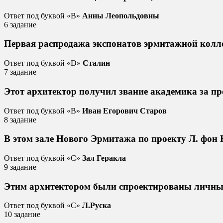
Ответ под буквой «B»
Анны Леопольдовны
6 задание
Первая распродажа экспонатов эрмитажной колле
Ответ под буквой «D»
Сталин
7 задание
Этот архитектор получил звание академика за п
Ответ под буквой «B»
Иван Егорович Старов
8 задание
В этом зале Нового Эрмитажа по проекту Л. фон
Ответ под буквой «C»
Зал Геракла
9 задание
Этим архитектором были спроектированы личные 
Ответ под буквой «C»
Л.Руска
10 задание