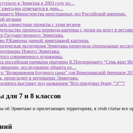
оступило в Эрмитаж в 2003 году из…
 ежегодно отмечается в день…
ывшего Министерства иностранных дел Российской империи.
кой музыки
ать совместные проекты с этим музеем
детельство процесса перевода картины с доски на холст в реста
тр Государственного Эрмитажа.
ство Р.Кампена данной эрмитажной картины.
логическая экспедиция Эрмитажа проводила специальные исслед
 интерьеры Нового Эрмитажа.
этого современного художника.
ась российская премьера оратории К.Пендерецкого “Семь врат И
ставрацию, исследование объекта из…
го “Возвращения блудного сына” для Венецианской биеннале 201
ь, происходит в интерьерах Эрмитажа.
освятил выставку под названием “Кто придумал букву “Э””?
ы для 7 и 8 классов
сы об Эрмитаже и прилегающих территориях, в этой статье все 
аний