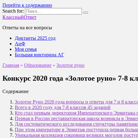
Перейти к содержанию
Search for:
КлассныйОтвет
Ответы на все вопросы
Диктанты 2025 год
АиФ
Моя семья
Большая викторина АГ
Главная
»
Образование
»
Золотое руно
Конкурс 2020 года «Золотое руно» 7-8 
Содержание
Золотое Руно 2020 года вопросы и ответы для 7 и 8 класс
Всего в 2020 году для 7-8 классов 45 заданий
Кто стал первым директором Императорского Эрмитажа п
Первая в России реставраторская школа возникла в Эрми
Для систематического исследования структуры памятнико
При этом императоре в Эрмитаж поступила первая больш
Уникальная коллекция сокровищ великих моголов поступ