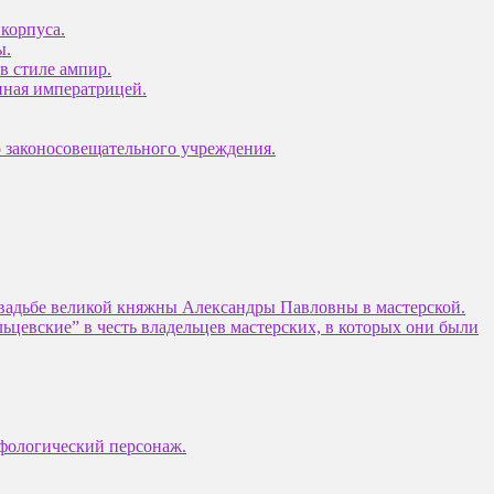
корпуса.
ы.
в стиле ампир.
анная императрицей.
 законосовещательного учреждения.
свадьбе великой княжны Александры Павловны в мастерской.
ьцевские” в честь владельцев мастерских, в которых они были
ифологический персонаж.