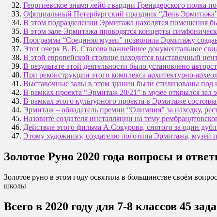
Георгиевское знамя лейб-гвардии Гренадерского полка п
Официальный Петербургский праздник “День Эрмитажа”
В этом подразделении Эрмитажа находятся помещения б
В этом зале Эрмитажа проводятся концерты симфоничес
Программа “Соединяя музеи” позволила Эрмитажу создав
Этот очерк В. В. Стасова важнейшее документальное сви
В этой европейской столице находится выставочный цен
В результате этой деятельности было установлено автор
При реконструкции этого комплекса архитектурно-архео
Выставочные залы в этом здании были стилизованы под
В рамках проекта “Эрмитаж 20/21” в музее открылся зал 
В рамках этого культурного проекта в Эрмитаже состоял
Эрмитаж – обладатель премии “Олимпия” за находку, ре
Назовите создателя инсталляции на тему рембрандтовско
Действие этого фильма А.Сокурова, снятого за один дубл
Этому художнику, создателю логотипа Эрмитажа, музей п
Золотое Руно 2020 года вопросы и ответ
Золотое руно в этом году освятила в большинстве своём вопро
школы
Всего в 2020 году для 7-8 классов 45 зад