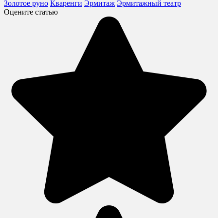
Золотое руно
Кваренги
Эрмитаж
Эрмитажный театр
Оцените статью