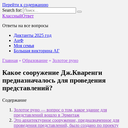
Перейти к содержанию
Search for:
КлассныйОтвет
Ответы на все вопросы
Диктанты 2025 год
АиФ
Моя семья
Большая викторина АГ
Главная
»
Образование
»
Золотое руно
Какое сооружение Дж.Кваренги
предназначалось для проведения
представлений?
Содержание
Золотое руно — вопрос о том, какое здание для
представлений вошло в Эрмитаж
Это архитектурное сооружение, предназначенное для
проведения представлений, было создано по проекту