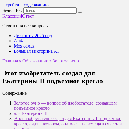
Перейти к содержанию
Search for:
КлассныйОтвет
Ответы на все вопросы
Диктанты 2025 год
АиФ
Моя семья
Большая викторина АГ
Главная
»
Образование
»
Золотое руно
Этот изобретатель создал для
Екатерины II подъёмное кресло
Содержание
Золотое руно — вопрос об изобретателе, создавшем
подъёмное кресло
для Екатерины II
Этот изобретатель создал для Екатерины II подъёмное
кресло, сидя в котором, она могла перемещаться с этажа
на этаж