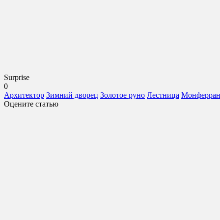
Surprise
0
Архитектор
Зимний дворец
Золотое руно
Лестница
Монферра
Оцените статью