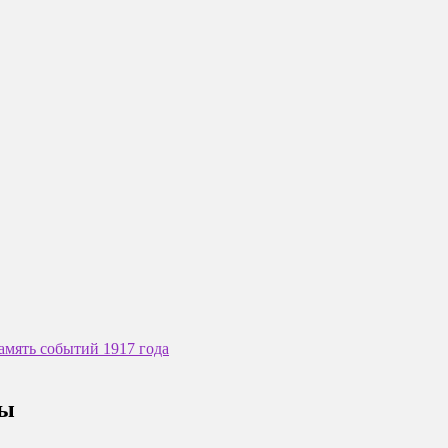
амять событий 1917 года
цы