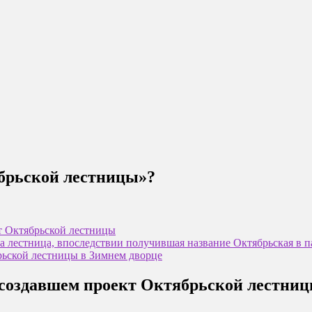
ябрьской лестницы»?
т Октябрьской лестницы
на лестница, впоследствии получившая название Октябрьская в п
рьской лестницы в Зимнем дворце
, создавшем проект Октябрьской лестни