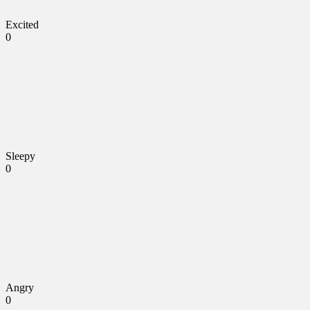
Excited
0
Sleepy
0
Angry
0