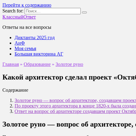
Перейти к содержанию
Search for:
КлассныйОтвет
Ответы на все вопросы
Диктанты 2025 год
АиФ
Моя семья
Большая викторина АГ
Главная
»
Образование
»
Золотое руно
Какой архитектор сделал проект «Окт
Содержание
Золотое руно — вопрос об архитекторе, создавшем проек
По проекту этого архитектора в конце 1820-х была созда
Ответ на вопрос об архитекторе создавшем проект Октяб
Золотое руно — вопрос об архитекторе