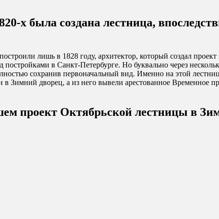
1820-х была создана лестница, впослед
ё построили лишь в 1828 году, архитектор, который создал про
д постройками в Санкт-Петербурге. Но буквально через нескольк
полностью сохранив первоначальный вид. Именно на этой лестни
в Зимний дворец, а из него вывели арестованное Временное пр
вшем проект Октябрьской лестницы в Зи
: