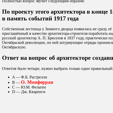
Полностью вопрос звучит следующим образом:
По проекту этого архитектора в конце 
в память событий 1917 года
Собственная лестница у Зимнего дворца появилась не сразу, е
приглашённый в качестве архитектора-строителя поработать на
русский архитектор А. П. Брюллов в 1837 году, практически 
Октябрьской революции, по ней штурмующие отряды проникли 
Октябрьскую.
Ответ на вопрос об архитекторе созда
Ответов было четыре, нужно выбрать только один правильный
A — Ф.Б. Растрелли
О. Монферран
В —
С — Ю.М. Фельтен
D — Дж. Кваренги