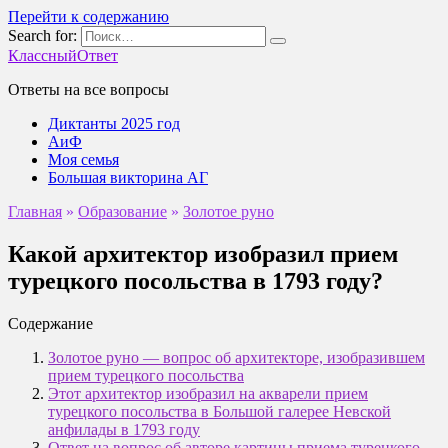
Перейти к содержанию
Search for:
КлассныйОтвет
Ответы на все вопросы
Диктанты 2025 год
АиФ
Моя семья
Большая викторина АГ
Главная
»
Образование
»
Золотое руно
Какой архитектор изобразил прием
турецкого посольства в 1793 году?
Содержание
Золотое руно — вопрос об архитекторе, изобразившем
прием турецкого посольства
Этот архитектор изобразил на акварели прием
турецкого посольства в Большой галерее Невской
анфилады в 1793 году
Ответ на вопрос об авторе картины приема турецкого