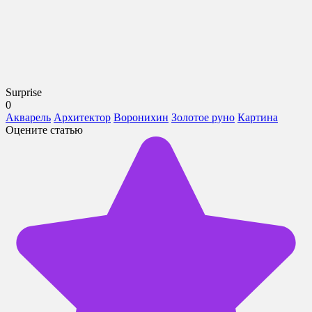
Surprise
0
Акварель
Архитектор
Воронихин
Золотое руно
Картина
Оцените статью