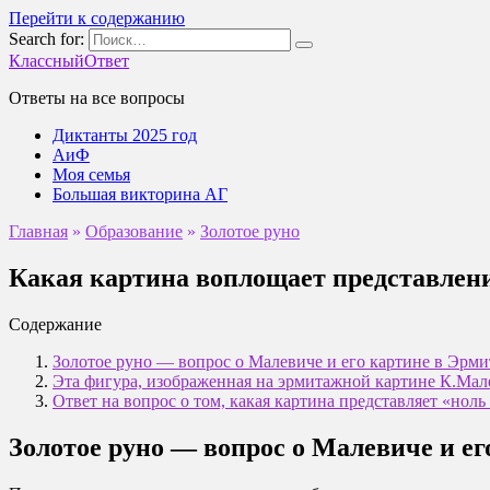
Перейти к содержанию
Search for:
КлассныйОтвет
Ответы на все вопросы
Диктанты 2025 год
АиФ
Моя семья
Большая викторина АГ
Главная
»
Образование
»
Золотое руно
Какая картина воплощает представлени
Содержание
Золотое руно — вопрос о Малевиче и его картине в Эрм
Эта фигура, изображенная на эрмитажной картине К.Мале
Ответ на вопрос о том, какая картина представляет «нол
Золотое руно — вопрос о Малевиче и е