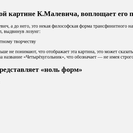
ой картине К.Малевича, воплощает его п
ич, а до него, это некая философская форма трансфинитного нач
л, выдвинув лозунг:
етному творчеству
ше не понимают, что отображает эта картина, это может сказать 
ла название «Четырёхугольник», что обозначает — не имея строг
представляет «ноль форм»
: