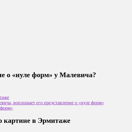
е о «нуле форм» у Малевича?
итаже
вича, воплощает его представление о «нуле форм»
ь форм»
го картине в Эрмитаже