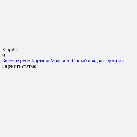
Surprise
0
Золотое руно
Картина
Малевич
Чёрный квадрат
Эрмитаж
Оцените статью