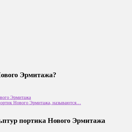
Нового Эрмитажа?
ового Эрмитажа
 портик Нового Эрмитажа, называются…
льптур портика Нового Эрмитажа