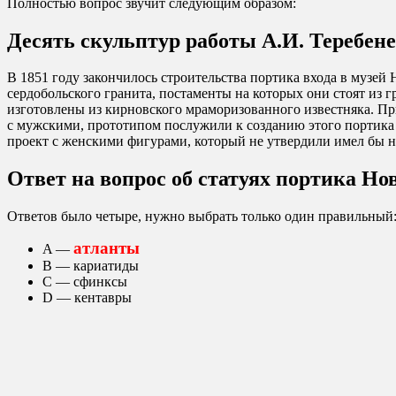
Полностью вопрос звучит следующим образом:
Десять скульптур работы А.И. Теребе
В 1851 году закончилось строительства портика входа в музей
сердобольского гранита, постаменты на которых они стоят из 
изготовлены из кирновского мраморизованного известняка. Пр
с мужскими, прототипом послужили к созданию этого портика 
проект с женскими фигурами, который не утвердили имел бы н
Ответ на вопрос об статуях портика Н
Ответов было четыре, нужно выбрать только один правильный
атланты
A —
В — кариатиды
С — сфинксы
D — кентавры