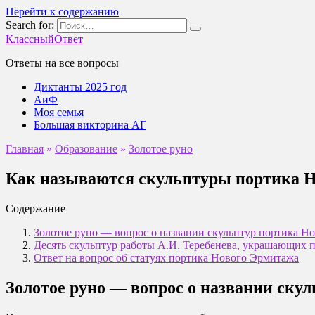
Перейти к содержанию
Search for:
КлассныйОтвет
Ответы на все вопросы
Диктанты 2025 год
АиФ
Моя семья
Большая викторина АГ
Главная
»
Образование
»
Золотое руно
Как называются скульптуры портика 
Содержание
Золотое руно — вопрос о названии скульптур портика Н
Десять скульптур работы А.И. Теребенева, украшающих
Ответ на вопрос об статуях портика Нового Эрмитажа
Золотое руно — вопрос о названии ску