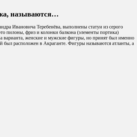
ажа, называются…
сандра Ивановича Теребенёва, выполнены статуи из серого
это пилоны, фриз и колонки балкона (элементы портика)
ва варианта, женские и мужские фигуры, но принят был именно
й был расположен в Акраганте. Фигуры называются атланты, а