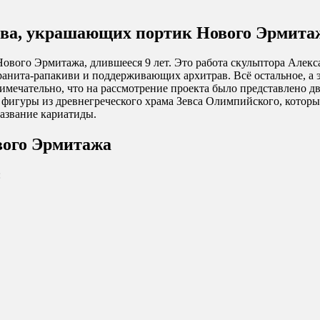
нева, украшающих портик Нового Эрмит
 Нового Эрмитажа, длившееся 9 лет. Это работа скульптора Алек
гранита-рапакиви и поддерживающих архитрав. Всё остальное, а 
имечательно, что на рассмотрение проекта было представлено д
фигуры из древнегреческого храма Зевса Олимпийского, которы
азвание кариатиды.
ового Эрмитажа
: