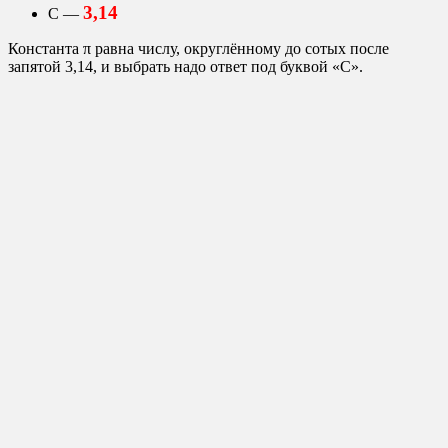
3,14
С —
Константа π равна числу, округлённому до сотых после
запятой 3,14, и выбрать надо ответ под буквой «С».