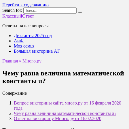
Перейти к содержанию
Search for:
КлассныйОтвет
Ответы на все вопросы
Диктанты 2025 год
АиФ
Моя семья
Большая викторина АГ
Главная
»
Много.ру
Чему равна величина математической
константы π?
Содержание
Вопрос викторины сайта много.ру от 16 февраля 2020
года
Чему равна величина математической константы π?
Ответ на викторину Много.ру от 16.02.2020