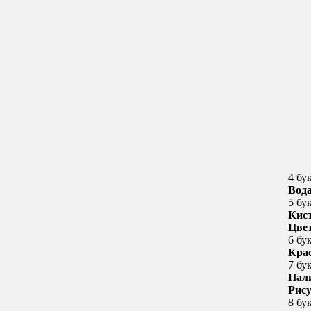
4 бу
Вод
5 бу
Кис
Цве
6 бу
Кра
7 бу
Пал
Рис
8 бу