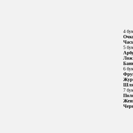
4 бу
Очк
Час
5 бу
Арб
Лож
Бан
6 бу
Фру
Жур
Шля
7 бу
Пол
Жен
Чер