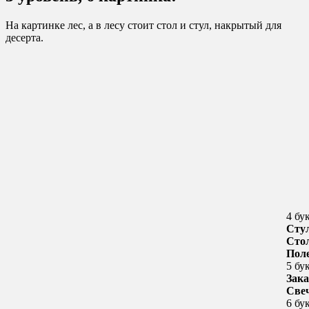
На картинке лес, а в лесу стоит стол и стул, накрытый для
десерта.
4 бу
Сту
Сто
Пол
5 бу
Зака
Све
6 бу