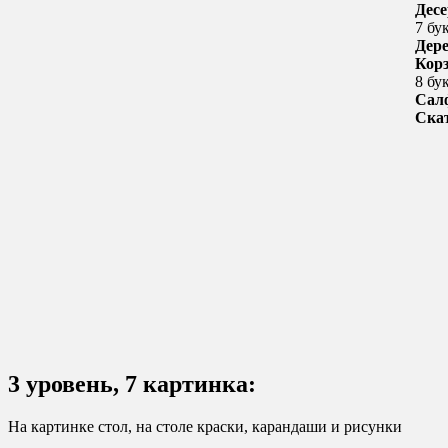
Десе
7 бу
Дер
Кор
8 бу
Сал
Ска
3 уровень, 7 картинка:
На картинке стол, на столе краски, карандаши и рисунки