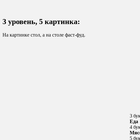
3 уровень, 5 картинка:
На картинке стол, а на столе фаст-фуд.
3 бу
Еда
4 бу
Мяс
5 бу