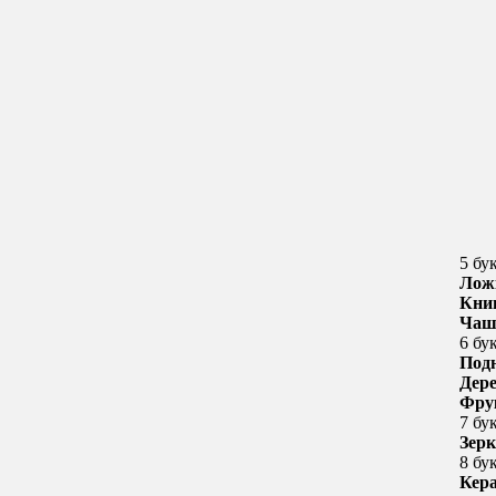
5 бу
Лож
Кни
Чаш
6 бу
Под
Дер
Фру
7 бу
Зер
8 бу
Кер