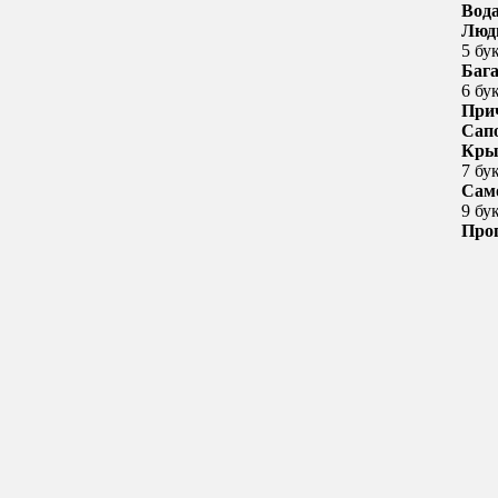
Вод
Люд
5 бу
Баг
6 бу
При
Сап
Кры
7 бу
Сам
9 бу
Про