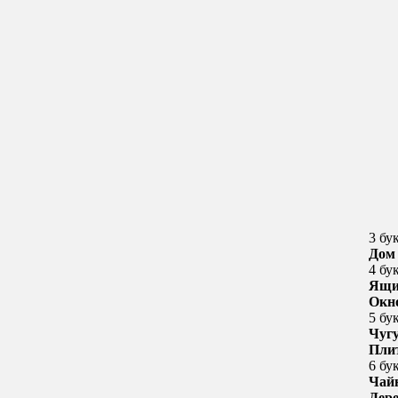
3 бу
Дом
4 бу
Ящи
Окн
5 бу
Чуг
Пли
6 бу
Чай
Дер