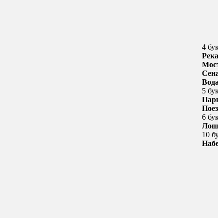
4 бу
Рек
Мос
Сен
Вод
5 бу
Пар
Поез
6 бу
Лош
10 б
Наб