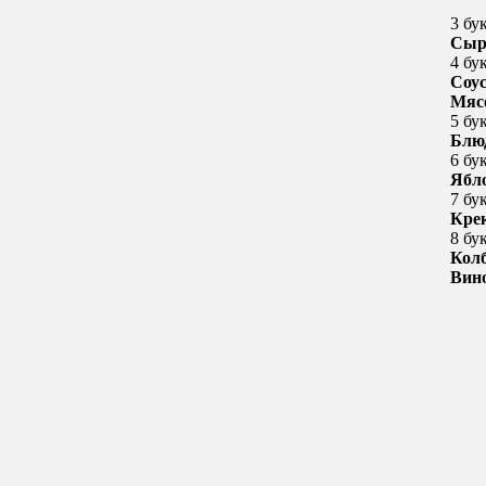
3 бу
Сы
4 бу
Соу
Мяс
5 бу
Блю
6 бу
Ябл
7 бу
Кре
8 бу
Кол
Вин