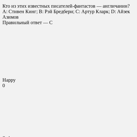
Кто из этих известных писателей-фантастов — англичанин?
A: Стивен Кинг; B: Рэй Бредбери; C: Артур Кларк; D: Айзек
Азимов
Правильный ответ — C
Happy
0