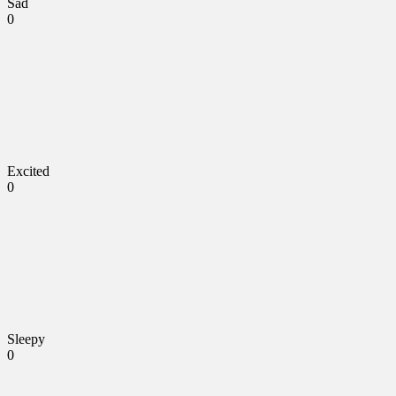
Sad
0
Excited
0
Sleepy
0